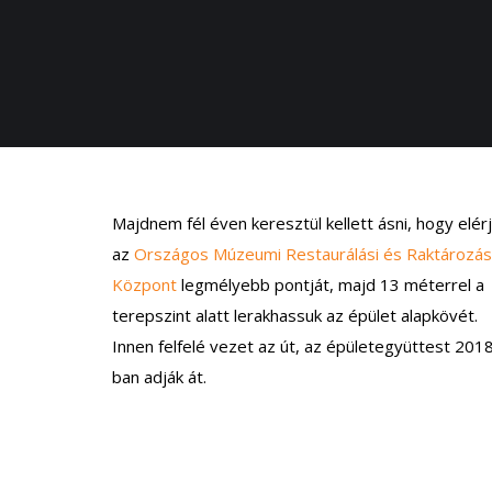
Majdnem fél éven keresztül kellett ásni, hogy elér
az
Országos Múzeumi Restaurálási és Raktározás
Központ
legmélyebb pontját, majd 13 méterrel a
terepszint alatt lerakhassuk az épület alapkövét.
Innen felfelé vezet az út, az épületegyüttest 201
ban adják át.