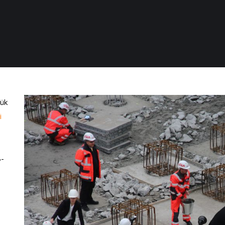
jük
i
8-